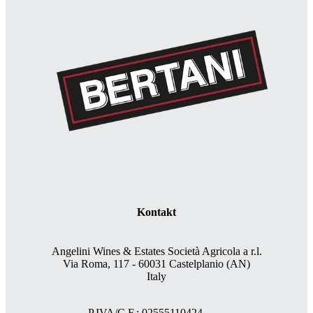
Kontakt
Angelini Wines & Estates Società Agricola a r.l.
Via Roma, 117 - 60031 Castelplanio (AN)
Italy
P.IVA/C.F.: 02555110424