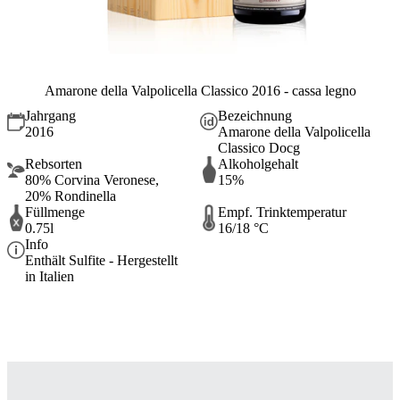
Amarone della Valpolicella Classico 2016 - cassa legno
Jahrgang
Bezeichnung
2016
Amarone della Valpolicella
Classico Docg
Rebsorten
Alkoholgehalt
80% Corvina Veronese,
15%
20% Rondinella
Füllmenge
Empf. Trinktemperatur
0.75l
16/18 °C
Info
Enthält Sulfite - Hergestellt
in Italien