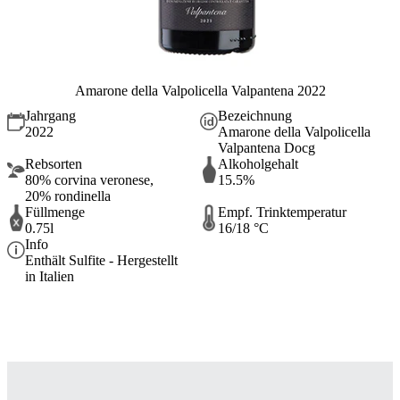
Amarone della Valpolicella Valpantena 2022
Jahrgang
Bezeichnung
2022
Amarone della Valpolicella
Valpantena Docg
Rebsorten
Alkoholgehalt
80% corvina veronese,
15.5%
20% rondinella
Füllmenge
Empf. Trinktemperatur
0.75l
16/18 °C
Info
Enthält Sulfite - Hergestellt
in Italien