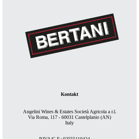
Kontakt
Angelini Wines & Estates Società Agricola a r.l.
Via Roma, 117 - 60031 Castelplanio (AN)
Italy
P.IVA/C.F.: 02555110424