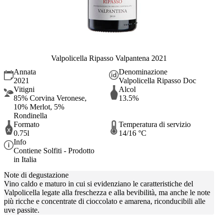
Valpolicella Ripasso Valpantena 2021
Annata
Denominazione
2021
Valpolicella Ripasso Doc
Vitigni
Alcol
85% Corvina Veronese,
13.5%
10% Merlot, 5%
Rondinella
Formato
Temperatura di servizio
0.75l
14/16 °C
Info
Contiene Solfiti - Prodotto
in Italia
Note di degustazione
Vino caldo e maturo in cui si evidenziano le caratteristiche del
Valpolicella legate alla freschezza e alla bevibilità, ma anche le note
più ricche e concentrate di cioccolato e amarena, riconducibili alle
uve passite.