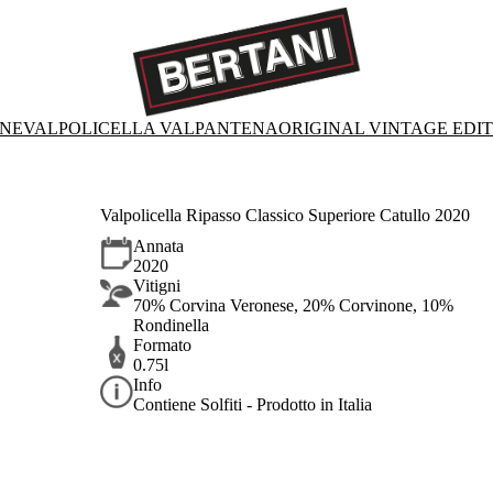
ONE
VALPOLICELLA VALPANTENA
ORIGINAL VINTAGE EDI
Valpolicella Ripasso Classico Superiore Catullo 2020
Annata
2020
Vitigni
70% Corvina Veronese, 20% Corvinone, 10%
Rondinella
Formato
0.75l
Info
Contiene Solfiti - Prodotto in Italia