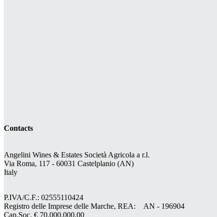
Contacts
Angelini Wines & Estates Società Agricola a r.l.
Via Roma, 117 - 60031 Castelplanio (AN)
Italy
P.IVA/C.F.: 02555110424
Registro delle Imprese delle Marche, REA: AN - 196904
Cap.Soc. € 70.000.000,00