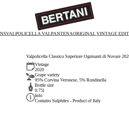
ONS
VALPOLICELLA VALPANTENA
ORIGINAL VINTAGE EDI
Valpolicella Classico Superiore Ognisanti di Novare 20
Vintage
2020
Grape variety
95% Corvina Veronese, 5% Rondinella
Bottle size
0.75l
Info
Contains Sulphites - Product of Italy