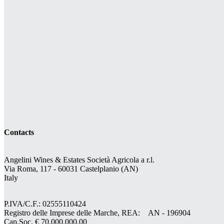
Contacts
Angelini Wines & Estates Società Agricola a r.l.
Via Roma, 117 - 60031 Castelplanio (AN)
Italy
P.IVA/C.F.: 02555110424
Registro delle Imprese delle Marche, REA: AN - 196904
Cap.Soc. € 70.000.000,00