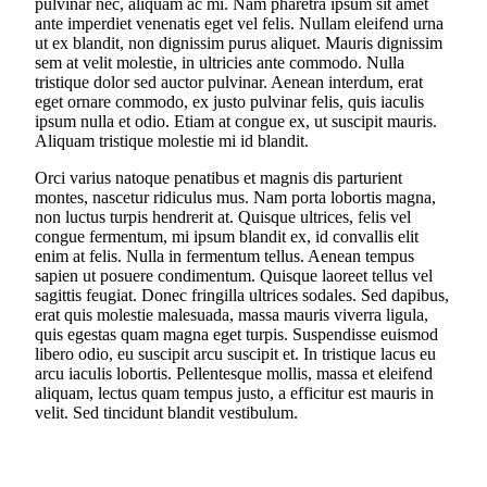
pulvinar nec, aliquam ac mi. Nam pharetra ipsum sit amet
ante imperdiet venenatis eget vel felis. Nullam eleifend urna
ut ex blandit, non dignissim purus aliquet. Mauris dignissim
sem at velit molestie, in ultricies ante commodo. Nulla
tristique dolor sed auctor pulvinar. Aenean interdum, erat
eget ornare commodo, ex justo pulvinar felis, quis iaculis
ipsum nulla et odio. Etiam at congue ex, ut suscipit mauris.
Aliquam tristique molestie mi id blandit.
Orci varius natoque penatibus et magnis dis parturient
montes, nascetur ridiculus mus. Nam porta lobortis magna,
non luctus turpis hendrerit at. Quisque ultrices, felis vel
congue fermentum, mi ipsum blandit ex, id convallis elit
enim at felis. Nulla in fermentum tellus. Aenean tempus
sapien ut posuere condimentum. Quisque laoreet tellus vel
sagittis feugiat. Donec fringilla ultrices sodales. Sed dapibus,
erat quis molestie malesuada, massa mauris viverra ligula,
quis egestas quam magna eget turpis. Suspendisse euismod
libero odio, eu suscipit arcu suscipit et. In tristique lacus eu
arcu iaculis lobortis. Pellentesque mollis, massa et eleifend
aliquam, lectus quam tempus justo, a efficitur est mauris in
velit. Sed tincidunt blandit vestibulum.