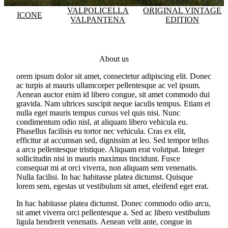
VALPOLICELLA
ORIGINAL VINTAGE
ICONE
VALPANTENA
EDITION
About us
orem ipsum dolor sit amet, consectetur adipiscing elit. Donec
ac turpis at mauris ullamcorper pellentesque ac vel ipsum.
Aenean auctor enim id libero congue, sit amet commodo dui
gravida. Nam ultrices suscipit neque iaculis tempus. Etiam et
nulla eget mauris tempus cursus vel quis nisi. Nunc
condimentum odio nisl, at aliquam libero vehicula eu.
Phasellus facilisis eu tortor nec vehicula. Cras ex elit,
efficitur at accumsan sed, dignissim at leo. Sed tempor tellus
a arcu pellentesque tristique. Aliquam erat volutpat. Integer
sollicitudin nisi in mauris maximus tincidunt. Fusce
consequat mi at orci viverra, non aliquam sem venenatis.
Nulla facilisi. In hac habitasse platea dictumst. Quisque
lorem sem, egestas ut vestibulum sit amet, eleifend eget erat.
In hac habitasse platea dictumst. Donec commodo odio arcu,
sit amet viverra orci pellentesque a. Sed ac libero vestibulum
ligula hendrerit venenatis. Aenean velit ante, congue in