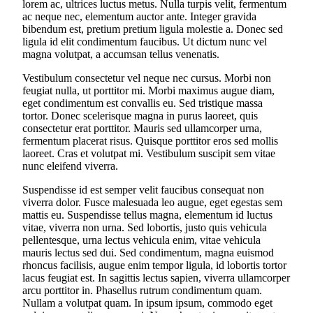
lorem ac, ultrices luctus metus. Nulla turpis velit, fermentum
ac neque nec, elementum auctor ante. Integer gravida
bibendum est, pretium pretium ligula molestie a. Donec sed
ligula id elit condimentum faucibus. Ut dictum nunc vel
magna volutpat, a accumsan tellus venenatis.
Vestibulum consectetur vel neque nec cursus. Morbi non
feugiat nulla, ut porttitor mi. Morbi maximus augue diam,
eget condimentum est convallis eu. Sed tristique massa
tortor. Donec scelerisque magna in purus laoreet, quis
consectetur erat porttitor. Mauris sed ullamcorper urna,
fermentum placerat risus. Quisque porttitor eros sed mollis
laoreet. Cras et volutpat mi. Vestibulum suscipit sem vitae
nunc eleifend viverra.
Suspendisse id est semper velit faucibus consequat non
viverra dolor. Fusce malesuada leo augue, eget egestas sem
mattis eu. Suspendisse tellus magna, elementum id luctus
vitae, viverra non urna. Sed lobortis, justo quis vehicula
pellentesque, urna lectus vehicula enim, vitae vehicula
mauris lectus sed dui. Sed condimentum, magna euismod
rhoncus facilisis, augue enim tempor ligula, id lobortis tortor
lacus feugiat est. In sagittis lectus sapien, viverra ullamcorper
arcu porttitor in. Phasellus rutrum condimentum quam.
Nullam a volutpat quam. In ipsum ipsum, commodo eget