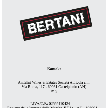
Kontakt
Angelini Wines & Estates Società Agricola a r.l.
Via Roma, 117 - 60031 Castelplanio (AN)
Italy
P.IVA/C.F.: 02555110424
Registro delle Imprese delle Marche, REA: AN - 196904