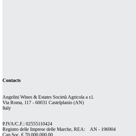
Contacts
Angelini Wines & Estates Società Agricola a r.l.
Via Roma, 117 - 60031 Castelplanio (AN)
Italy
P.IVA/C.F.: 02555110424
Registro delle Imprese delle Marche, REA: AN - 196904
Cap.Soc. € 70.000.000,00