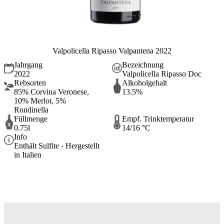
Valpolicella Ripasso Valpantena 2022
Jahrgang
Bezeichnung
2022
Valpolicella Ripasso Doc
Rebsorten
Alkoholgehalt
85% Corvina Veronese,
13.5%
10% Merlot, 5%
Rondinella
Füllmenge
Empf. Trinktemperatur
0.75l
14/16 °C
Info
Enthält Sulfite - Hergestellt
in Italien