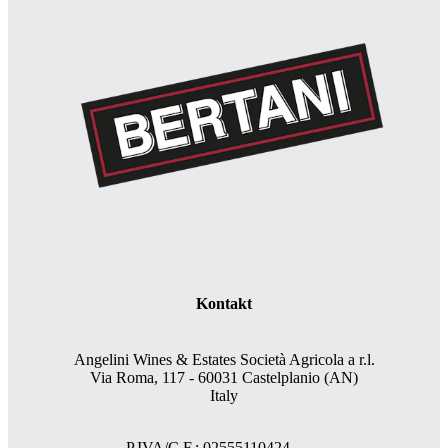
Kontakt
Angelini Wines & Estates Società Agricola a r.l.
Via Roma, 117 - 60031 Castelplanio (AN)
Italy
P.IVA/C.F.: 02555110424