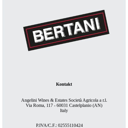
Kontakt
Angelini Wines & Estates Società Agricola a r.l.
Via Roma, 117 - 60031 Castelplanio (AN)
Italy
P.IVA/C.F.: 02555110424