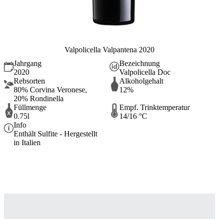
Valpolicella Valpantena 2020
Jahrgang
Bezeichnung
2020
Valpolicella Doc
Rebsorten
Alkoholgehalt
80% Corvina Veronese,
12%
20% Rondinella
Füllmenge
Empf. Trinktemperatur
0.75l
14/16 °C
Info
Enthält Sulfite - Hergestellt
in Italien