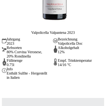
Valpolicella Valpantena 2023
Jahrgang
Bezeichnung
2023
Valpolicella Doc
Rebsorten
Alkoholgehalt
80% Corvina Veronese,
12%
20% Rondinella
Füllmenge
Empf. Trinktemperatur
0.75l
14/16 °C
Info
Enthält Sulfite - Hergestellt
in Italien