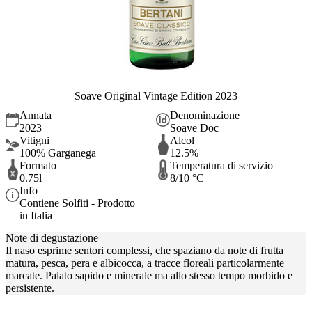
Soave Original Vintage Edition 2023
Annata
Denominazione
2023
Soave Doc
Vitigni
Alcol
100% Garganega
12.5%
Formato
Temperatura di servizio
0.75l
8/10 °C
Info
Contiene Solfiti - Prodotto
in Italia
Note di degustazione
Il naso esprime sentori complessi, che spaziano da note di frutta
matura, pesca, pera e albicocca, a tracce floreali particolarmente
marcate. Palato sapido e minerale ma allo stesso tempo morbido e
persistente.