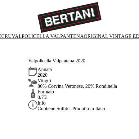
E
CRU
VALPOLICELLA VALPANTENA
ORIGINAL VINTAGE ED
Valpolicella Valpantena 2020
Annata
2020
Vitigni
80% Corvina Veronese, 20% Rondinella
Formato
0.75l
Info
Contiene Solfiti - Prodotto in Italia