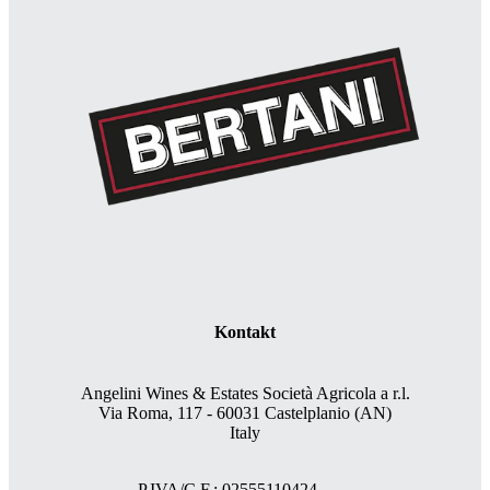
Kontakt
Angelini Wines & Estates Società Agricola a r.l.
Via Roma, 117 - 60031 Castelplanio (AN)
Italy
P.IVA/C.F.: 02555110424