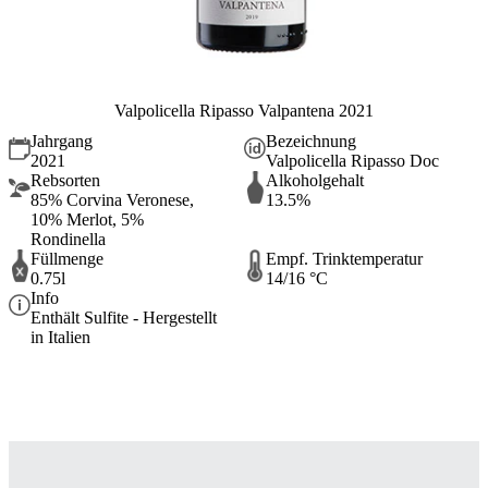
Valpolicella Ripasso Valpantena 2021
Jahrgang
Bezeichnung
2021
Valpolicella Ripasso Doc
Rebsorten
Alkoholgehalt
85% Corvina Veronese,
13.5%
10% Merlot, 5%
Rondinella
Füllmenge
Empf. Trinktemperatur
0.75l
14/16 °C
Info
Enthält Sulfite - Hergestellt
in Italien