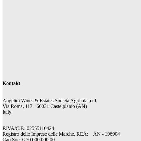
Kontakt
Angelini Wines & Estates Società Agricola a r.l.
Via Roma, 117 - 60031 Castelplanio (AN)
Italy
P.IVA/C.F.: 02555110424
Registro delle Imprese delle Marche, REA: AN - 196904
Cap.Soc. € 70.000.000,00