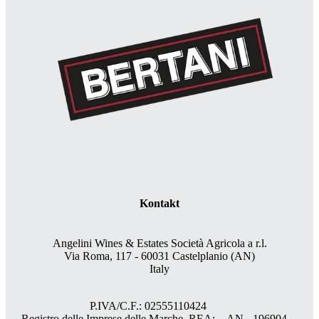
Kontakt
Angelini Wines & Estates Società Agricola a r.l.
Via Roma, 117 - 60031 Castelplanio (AN)
Italy
P.IVA/C.F.: 02555110424
Registro delle Imprese delle Marche, REA: AN - 196904