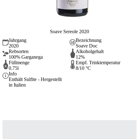
Soave Sereole 2020
Jahrgang
Bezeichnung
2020
Soave Doc
Rebsorten
Alkoholgehalt
100% Garganega
12%
Füllmenge
Empf. Trinktemperatur
0.75l
8/10 °C
Info
Enthält Sulfite - Hergestellt
in Italien