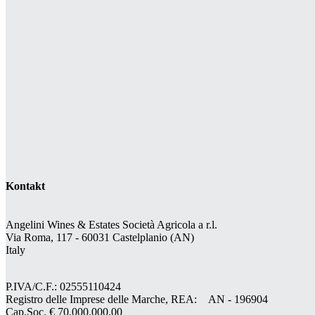
Kontakt
Angelini Wines & Estates Società Agricola a r.l.
Via Roma, 117 - 60031 Castelplanio (AN)
Italy
P.IVA/C.F.: 02555110424
Registro delle Imprese delle Marche, REA: AN - 196904
Cap.Soc. € 70.000.000,00