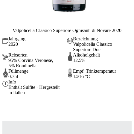
Valpolicella Classico Superiore Ognisanti di Novare 2020
Jahrgang
Bezeichnung
2020
Valpolicella Classico
Superiore Doc
Rebsorten
Alkoholgehalt
95% Corvina Veronese,
12.5%
5% Rondinella
Füllmenge
Empf. Trinktemperatur
0.75l
14/16 °C
Info
Enthält Sulfite - Hergestellt
in Italien