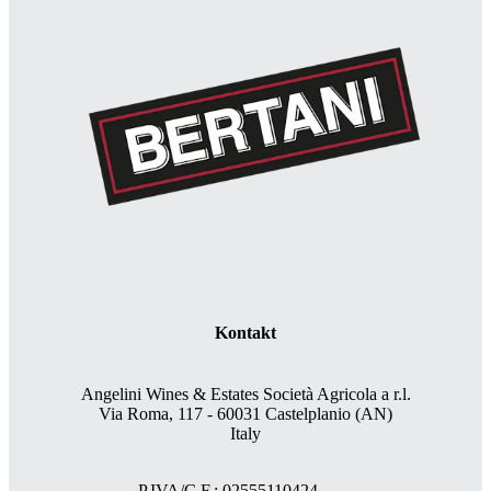
Kontakt
Angelini Wines & Estates Società Agricola a r.l.
Via Roma, 117 - 60031 Castelplanio (AN)
Italy
P.IVA/C.F.: 02555110424