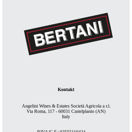
Kontakt
Angelini Wines & Estates Società Agricola a r.l.
Via Roma, 117 - 60031 Castelplanio (AN)
Italy
P.IVA/C.F.: 02555110424