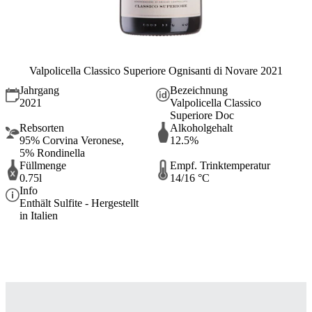
Valpolicella Classico Superiore Ognisanti di Novare 2021
Jahrgang
Bezeichnung
2021
Valpolicella Classico
Superiore Doc
Rebsorten
Alkoholgehalt
95% Corvina Veronese,
12.5%
5% Rondinella
Füllmenge
Empf. Trinktemperatur
0.75l
14/16 °C
Info
Enthält Sulfite - Hergestellt
in Italien