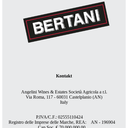
Kontakt
Angelini Wines & Estates Società Agricola a r.l.
Via Roma, 117 - 60031 Castelplanio (AN)
Italy
P.IVA/C.F.: 02555110424
Registro delle Imprese delle Marche, REA: AN - 196904
Cap.Soc. € 70.000.000,00