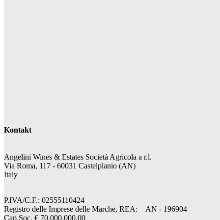
Kontakt
Angelini Wines & Estates Società Agricola a r.l.
Via Roma, 117 - 60031 Castelplanio (AN)
Italy
P.IVA/C.F.: 02555110424
Registro delle Imprese delle Marche, REA: AN - 196904
Cap.Soc. € 70.000.000,00