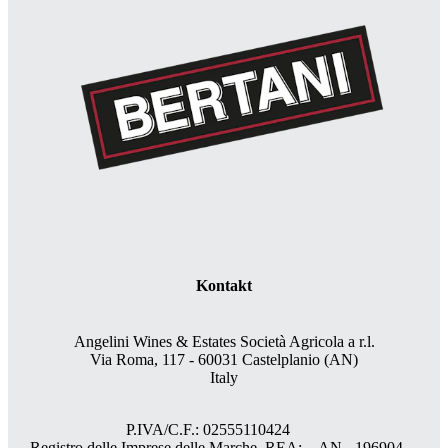
Kontakt
Angelini Wines & Estates Società Agricola a r.l.
Via Roma, 117 - 60031 Castelplanio (AN)
Italy
P.IVA/C.F.: 02555110424
Registro delle Imprese delle Marche, REA: AN - 196904