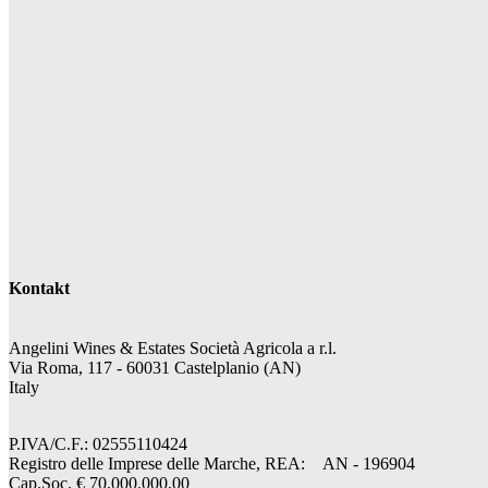
Kontakt
Angelini Wines & Estates Società Agricola a r.l.
Via Roma, 117 - 60031 Castelplanio (AN)
Italy
P.IVA/C.F.: 02555110424
Registro delle Imprese delle Marche, REA: AN - 196904
Cap.Soc. € 70.000.000,00