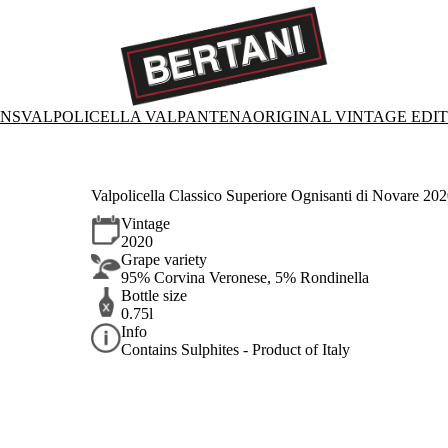
ONS
VALPOLICELLA VALPANTENA
ORIGINAL VINTAGE EDI
Valpolicella Classico Superiore Ognisanti di Novare 20
Vintage
2020
Grape variety
95% Corvina Veronese, 5% Rondinella
Bottle size
0.75l
Info
Contains Sulphites - Product of Italy