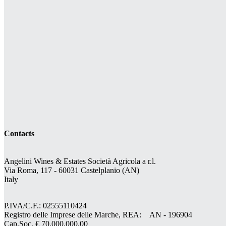
Contacts
Angelini Wines & Estates Società Agricola a r.l.
Via Roma, 117 - 60031 Castelplanio (AN)
Italy
P.IVA/C.F.: 02555110424
Registro delle Imprese delle Marche, REA: AN - 196904
Cap.Soc. € 70.000.000,00