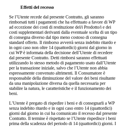
Effetti del recesso
Se l’Utente recede dal presente Contratto, gli saranno
rimborsati tutti i pagamenti che ha effettuato a favore di WP
ad eccezione dei costi di restituzione del/i Prodotto/i e dei
costi supplementari derivanti dalla eventuale scelta di un tipo
di consegna diverso dal tipo meno costoso di consegna
standard offerto. Il rimborso avverrà senza indebito ritardo e
in ogni caso non oltre 14 (quattordici) giorni dal giorno in
cui WP è informata della decisione dell’Utente di recedere
dal presente Contratto. Detti rimborsi saranno effettuati
utilizzando lo stesso metodo di pagamento usato dall’Utente
per la transazione iniziale, salvo che l’Utente non abbia
espressamente convenuto altrimenti. Il Consumatore è
responsabile della diminuzione del valore dei beni risultante
da una manipolazione diversa da quella necessaria per
stabilire la natura, le caratteristiche e il funzionamento dei
beni.
L’Utente è pregato di rispedire i beni e di consegnarli a WP
senza indebito ritardo e in ogni caso entro 14 (quattordici)
giorni dal giorno in cui ha comunicato il recesso dal presente
Contratto. Il termine è rispettato se l’Utente rispedisce i beni
prima della scadenza del periodo di 14 (quattordici) giorni. I