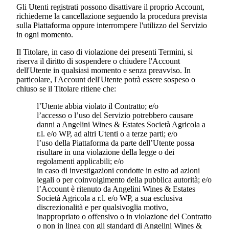
Gli Utenti registrati possono disattivare il proprio Account,
richiederne la cancellazione seguendo la procedura prevista
sulla Piattaforma oppure interrompere l'utilizzo del Servizio
in ogni momento.
Il Titolare, in caso di violazione dei presenti Termini, si
riserva il diritto di sospendere o chiudere l'Account
dell'Utente in qualsiasi momento e senza preavviso. In
particolare, l'Account dell'Utente potrà essere sospeso o
chiuso se il Titolare ritiene che:
l’Utente abbia violato il Contratto; e/o
l’accesso o l’uso del Servizio potrebbero causare
danni a
Angelini Wines & Estates Società Agricola a
r.l.
e/o WP, ad altri Utenti o a terze parti; e/o
l’uso della Piattaforma da parte dell’Utente possa
risultare in una violazione della legge o dei
regolamenti applicabili; e/o
in caso di investigazioni condotte in esito ad azioni
legali o per coinvolgimento della pubblica autorità; e/o
l’Account è ritenuto da
Angelini Wines & Estates
Società Agricola a r.l.
e/o WP, a sua esclusiva
discrezionalità e per qualsivoglia motivo,
inappropriato o offensivo o in violazione del Contratto
o non in linea con gli standard di
Angelini Wines &