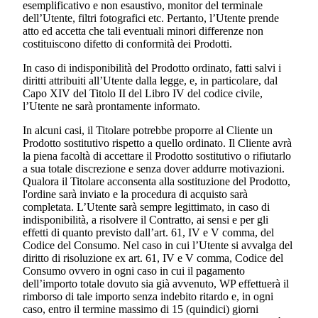
esemplificativo e non esaustivo, monitor del terminale
dell’Utente, filtri fotografici etc. Pertanto, l’Utente prende
atto ed accetta che tali eventuali minori differenze non
costituiscono difetto di conformità dei Prodotti.
In caso di indisponibilità del Prodotto ordinato, fatti salvi i
diritti attribuiti all’Utente dalla legge, e, in particolare, dal
Capo XIV del Titolo II del Libro IV del codice civile,
l’Utente ne sarà prontamente informato.
In alcuni casi, il Titolare potrebbe proporre al Cliente un
Prodotto sostitutivo rispetto a quello ordinato. Il Cliente avrà
la piena facoltà di accettare il Prodotto sostitutivo o rifiutarlo
a sua totale discrezione e senza dover addurre motivazioni.
Qualora il Titolare acconsenta alla sostituzione del Prodotto,
l'ordine sarà inviato e la procedura di acquisto sarà
completata. L’Utente sarà sempre legittimato, in caso di
indisponibilità, a risolvere il Contratto, ai sensi e per gli
effetti di quanto previsto dall’art. 61, IV e V comma, del
Codice del Consumo. Nel caso in cui l’Utente si avvalga del
diritto di risoluzione ex art. 61, IV e V comma, Codice del
Consumo ovvero in ogni caso in cui il pagamento
dell’importo totale dovuto sia già avvenuto, WP effettuerà il
rimborso di tale importo senza indebito ritardo e, in ogni
caso, entro il termine massimo di 15 (quindici) giorni