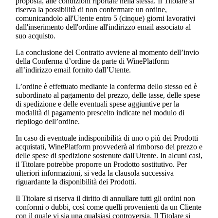
proposta, alle condizioni riportate nella stessa. Il Titolare si
riserva la possibilità di non confermare un ordine,
comunicandolo all'Utente entro 5 (cinque) giorni lavorativi
dall'inserimento dell'ordine all'indirizzo email associato al
suo acquisto.
La conclusione del Contratto avviene al momento dell’invio
della Conferma d’ordine da parte di WinePlatform
all’indirizzo email fornito dall’Utente.
L’ordine è effettuato mediante la conferma dello stesso ed è
subordinato al pagamento del prezzo, delle tasse, delle spese
di spedizione e delle eventuali spese aggiuntive per la
modalità di pagamento prescelto indicate nel modulo di
riepilogo dell’ordine.
In caso di eventuale indisponibilità di uno o più dei Prodotti
acquistati, WinePlatform provvederà al rimborso del prezzo e
delle spese di spedizione sostenute dall'Utente. In alcuni casi,
il Titolare potrebbe proporre un Prodotto sostitutivo. Per
ulteriori informazioni, si veda la clausola successiva
riguardante la disponibilità dei Prodotti.
Il Titolare si riserva il diritto di annullare tutti gli ordini non
conformi o dubbi, così come quelli provenienti da un Cliente
con il quale vi sia una qualsiasi controversia. Il Titolare si