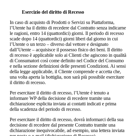
Esercizio del diritto di Recesso
In caso di acquisto di Prodotti o Servizi su Piattaforma,
l’Utente ha il diritto di recedere dal Contratto senza indicarne
le ragioni, entro 14 (quattordici) giorni. Il periodo di recesso
scade dopo 14 (quattordici) giorni liberi dal giorno in cui
l’Utente o un terzo – diverso dal vettore e designato
dall’Utente – acquisisce il possesso fisico dei beni. Il diritto
di recesso è applicabile solo ai Clienti che agiscono in qualità
di Consumatori così come definito nel Codice del Consumo
e nella sezione definizioni delle presenti Condizioni. Ai sensi
della legge applicabile, il Cliente comprende e accetta che,
una volta aperta la bottiglia, non sarà più possibile esercitare
il diritto di recesso.
Per esercitare il diritto di recesso, l’Utente è tenuto a
informare WP della decisione di recedere tramite una
dichiarazione esplicita inviata ai contatti indicati e prima
della scadenza del periodo di recesso.
Per esercitare il diritto di recesso, dovrà informarci della sua
decisione di recedere dal presente Contratto tramite una
dichiarazione inequivocabile, ad esempio, una lettera inviata
per posta o e-mail (dichiarazione di Recesso).