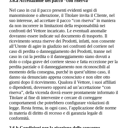
3.6.a Accettazione del pacco “con riserva”
Nel caso in cui il pacco presenti evidenti segni di
manomissione o alterazione, il Titolare invita il Cliente, nel
suo interesse, ad accettare il pacco “con riserva” in maniera
da non incorrere in limitazioni della responsabilità nei
confronti del Vettore incaricato. Le eventuali anomalie
dovranno essere indicate sul documento di trasporto. Il
ricevimento senza riserve dei Prodotti, infatti, non consente
all’Utente di agire in giudizio nei confronti del corriere nel
caso di perdita o danneggiamento dei Prodotti, tranne nel
caso in cui la perdita o il danneggiamento siano dovuti a
dolo o colpa grave del corriere stesso e fatta eccezione per la
perdita parziale o il danneggiamento non riconoscibili al
momento della consegna, purché in quest’ultimo caso, il
danno sia denunciato appena conosciuto e non oltre otto
giorni dopo il ricevimento. Qualora il Vettore, i suoi affiliati
o dipendenti, dovessero opporsi ad un’accettazione “con
riserva”, della vicenda dovrà essere prontamente informato il
Titolare al fine di intervenire e cercare di correggere
comportamenti che potrebbero configurare violazioni di
legge. Resta ferma, in ogni caso, l’applicazione delle norme
in materia di diritto di recesso e di garanzia legale di
conformità.
3.6.b Condizioni per la ricezione delle consegne