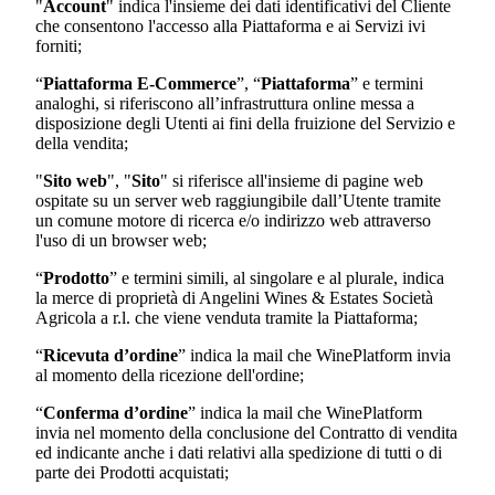
"
Account
" indica l'insieme dei dati identificativi del Cliente
che consentono l'accesso alla Piattaforma e ai Servizi ivi
forniti;
“
Piattaforma E-Commerce
”, “
Piattaforma
” e termini
analoghi, si riferiscono all’infrastruttura online messa a
disposizione degli Utenti ai fini della fruizione del Servizio e
della vendita;
"
Sito web
", "
Sito
" si riferisce all'insieme di pagine web
ospitate su un server web raggiungibile dall’Utente tramite
un comune motore di ricerca e/o indirizzo web attraverso
l'uso di un browser web;
“
Prodotto
” e termini simili, al singolare e al plurale, indica
la merce di proprietà di
Angelini Wines & Estates Società
Agricola a r.l.
che viene venduta tramite la Piattaforma;
“
Ricevuta d’ordine
” indica la mail che WinePlatform invia
al momento della ricezione dell'ordine;
“
Conferma d’ordine
” indica la mail che WinePlatform
invia nel momento della conclusione del Contratto di vendita
ed indicante anche i dati relativi alla spedizione di tutti o di
parte dei Prodotti acquistati;