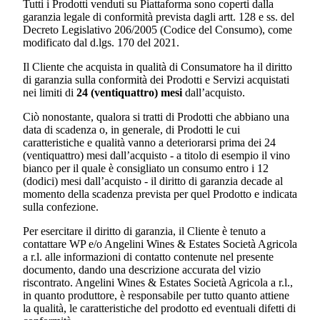
Tutti i Prodotti venduti su Piattaforma sono coperti dalla
garanzia legale di conformità prevista dagli artt. 128 e ss. del
Decreto Legislativo 206/2005 (Codice del Consumo), come
modificato dal d.lgs. 170 del 2021.
Il Cliente che acquista in qualità di Consumatore ha il diritto
di garanzia sulla conformità dei Prodotti e Servizi acquistati
nei limiti di
24 (ventiquattro) mesi
dall’acquisto.
Ciò nonostante, qualora si tratti di Prodotti che abbiano una
data di scadenza o, in generale, di Prodotti le cui
caratteristiche e qualità vanno a deteriorarsi prima dei 24
(ventiquattro) mesi dall’acquisto - a titolo di esempio il vino
bianco per il quale è consigliato un consumo entro i 12
(dodici) mesi dall’acquisto - il diritto di garanzia decade al
momento della scadenza prevista per quel Prodotto e indicata
sulla confezione.
Per esercitare il diritto di garanzia, il Cliente è tenuto a
contattare WP e/o
Angelini Wines & Estates Società Agricola
a r.l.
alle informazioni di contatto contenute nel presente
documento, dando una descrizione accurata del vizio
riscontrato.
Angelini Wines & Estates Società Agricola a r.l.
,
in quanto produttore, è responsabile per tutto quanto attiene
la qualità, le caratteristiche del prodotto ed eventuali difetti di