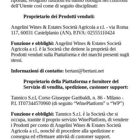
riportati, svolgono funzioni ed hanno obblighi nei confronti
dell’Utente così come di seguito disciplinati:
Proprietario dei Prodotti venduti:
Angelini Wines & Estates Società Agricola a r.l. - via Roma
117, 60031 Castelplanio (AN), P.IVA: 02555110424
Funzione e obblighi:
Angelini Wines & Estates Società
Agricola a r.l.
è la Società che detiene la proprietà dei
Prodotti venduti sulla Piattaforma e dei marchi presenti sugli
stessi.
Informazioni di contatto:
bertani@bertani.net
Proprietario della Piattaforma e fornitore del
Servizio di vendita, spedizione, customer support:
Tannico S.r.l, Corso Giuseppe Garibaldi, n. 86 - Milano -
P.I. IT07344570960 (di seguito “WinePlatform” o “WP”)
Funzione e obblighi:
Tannico S.r.l. è la Società che si
occupa, tramite il proprio servizio WinePlatform, di vendere
i Prodotti per conto di
Angelini Wines & Estates Società
Agricola a r.l.
, nonché di procedere alla spedizione e
consegna ed effettuare attività di customer support.