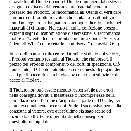
è trasferito all’Utente quando l’Utente o un terzo dallo stesso
designato e diverso dal vettore entra materialmente in
possesso del Prodotto. Si raccomanda all’Utente di verificare
il numero di Prodotti ricevuti e che l'imballo risulti integro,
non danneggiato, né bagnato o comunque alterato, anche nei
materiali di chiusura. Nel caso in cui la confezione presenti
evidenti segni di manomissione o alterazione, si raccomanda
inoltre all’Utente di darne pronta comunicazione al Servizio
Clienti di WP e/o di accettarlo “con riserva” (clausola 3.6.a).
In caso di mancato ritiro entro il termine stabilito dal vettore,
i Prodotti verranno restituiti al Titolare, che rimborserà il
prezzo dei Prodotti comprensivo dei costi di spedizione. Ciò
nonostante, al Cliente potrebbe essere richiesto di pagare dei
costi per il pacco rimasto in giacenza e per la restituzione del
pacco al Titolare.
Il Titolare non può essere ritenuto responsabile per errori
nella consegna dovuti a inesattezze o incompletezze nella
compilazione dell’ordine d’acquisto da parte dell'Utente, per
danni eventualmente occorsi ai Prodotti successivamente alla
consegna al vettore, ove quest’ultimo sia stato scelto ed
incaricato dall’Utente o per ritardi nella consegna a
quest’ultimo imputabili.