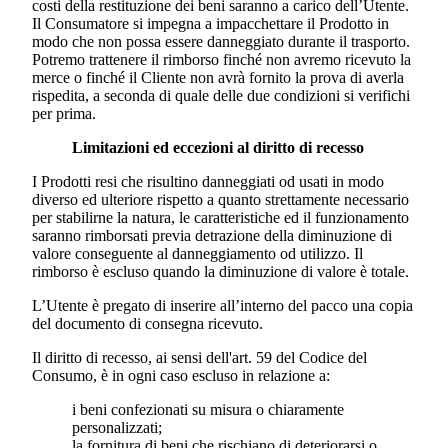
costi della restituzione dei beni saranno a carico dell’Utente.
Il Consumatore si impegna a impacchettare il Prodotto in
modo che non possa essere danneggiato durante il trasporto.
Potremo trattenere il rimborso finché non avremo ricevuto la
merce o finché il Cliente non avrà fornito la prova di averla
rispedita, a seconda di quale delle due condizioni si verifichi
per prima.
Limitazioni ed eccezioni al diritto di recesso
I Prodotti resi che risultino danneggiati od usati in modo
diverso ed ulteriore rispetto a quanto strettamente necessario
per stabilirne la natura, le caratteristiche ed il funzionamento
saranno rimborsati previa detrazione della diminuzione di
valore conseguente al danneggiamento od utilizzo. Il
rimborso è escluso quando la diminuzione di valore è totale.
L’Utente è pregato di inserire all’interno del pacco una copia
del documento di consegna ricevuto.
Il diritto di recesso, ai sensi dell'art. 59 del Codice del
Consumo, è in ogni caso escluso in relazione a:
i beni confezionati su misura o chiaramente
personalizzati;
la fornitura di beni che rischiano di deteriorarsi o