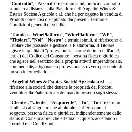
"
Contratto
", "
Accordo
" e termini simili, indica il contratto
stipulato a distanza sulla Piattaforma di
Angelini Wines &
Estates Società Agricola a r.l.
che ha per oggetto la vendita di
Prodotti come così disciplinato dai presenti Termini e
Condizioni generali di vendita;
“
Tannico – WinePlatform
", “
WinePlatform
”, “
WP
”,
“Titolare
”, "
Noi
", "
Nostro
" e termini simili, si riferiscono al
Titolare che possiede e gestisce la Piattaforma. Il Titolare
agisce in qualità di "professionista" come definito dall'art. 3,
lett. c) del Codice del Consumo: "persona fisica o giuridica
che agisce nell'esercizio della propria attività imprenditoriale,
commerciale, artigianale o professionale, ovvero per conto di
un suo intermediario";
"
Angelini Wines & Estates Società Agricola a r.l.
"
si
riferisce alla società che detiene la proprietà dei Prodotti
venduti sulla Piattaforma e dei marchi presenti sugli stessi;
"
Cliente
", "
Utente
", "
Acquirente
", "
Tu
", "
Tuo
" e termini
simili, sia al singolare che al plurale, si riferiscono al
soggetto, persona fisica o giuridica, indipendentemente dallo
status di Consumatore, che effettua l'acquisto, accettando i
Termini e le Condizioni;