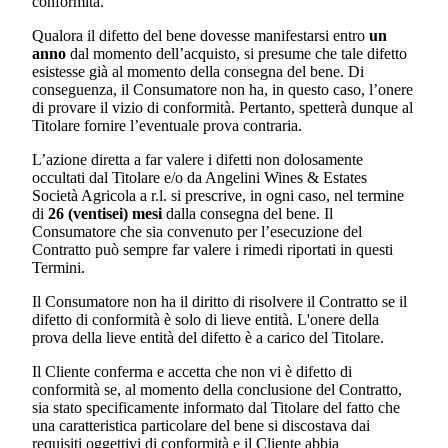
conformità.
Qualora il difetto del bene dovesse manifestarsi entro
un
anno
dal momento dell’acquisto, si presume che tale difetto
esistesse già al momento della consegna del bene. Di
conseguenza, il Consumatore non ha, in questo caso, l’onere
di provare il vizio di conformità. Pertanto, spetterà dunque al
Titolare fornire l’eventuale prova contraria.
L’azione diretta a far valere i difetti non dolosamente
occultati dal Titolare e/o da
Angelini Wines & Estates
Società Agricola a r.l.
si prescrive, in ogni caso, nel termine
di
26 (ventisei) mesi
dalla consegna del bene. Il
Consumatore che sia convenuto per l’esecuzione del
Contratto può sempre far valere i rimedi riportati in questi
Termini.
Il Consumatore non ha il diritto di risolvere il Contratto se il
difetto di conformità è solo di lieve entità. L'onere della
prova della lieve entità del difetto è a carico del Titolare.
Il Cliente conferma e accetta che non vi è difetto di
conformità se, al momento della conclusione del Contratto,
sia stato specificamente informato dal Titolare del fatto che
una caratteristica particolare del bene si discostava dai
requisiti oggettivi di conformità e il Cliente abbia