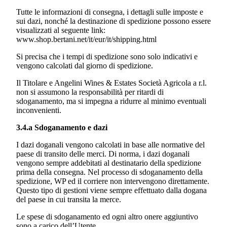
Tutte le informazioni di consegna, i dettagli sulle imposte e
sui dazi, nonché la destinazione di spedizione possono essere
visualizzati al seguente link:
www.shop.bertani.net/it/eur/it/shipping.html
Si precisa che i tempi di spedizione sono solo indicativi e
vengono calcolati dal giorno di spedizione.
Il Titolare e
Angelini Wines & Estates Società Agricola a r.l.
non si assumono la responsabilità per ritardi di
sdoganamento, ma si impegna a ridurre al minimo eventuali
inconvenienti.
3.4.a Sdoganamento e dazi
I dazi doganali vengono calcolati in base alle normative del
paese di transito delle merci. Di norma, i dazi doganali
vengono sempre addebitati al destinatario della spedizione
prima della consegna. Nel processo di sdoganamento della
spedizione, WP ed il corriere non intervengono direttamente.
Questo tipo di gestioni viene sempre effettuato dalla dogana
del paese in cui transita la merce.
Le spese di sdoganamento ed ogni altro onere aggiuntivo
sono a carico dell’Utente.