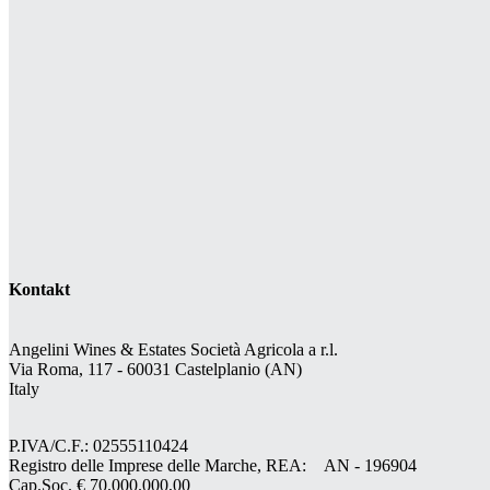
Kontakt
Angelini Wines & Estates Società Agricola a r.l.
Via Roma, 117 - 60031 Castelplanio (AN)
Italy
P.IVA/C.F.: 02555110424
Registro delle Imprese delle Marche, REA: AN - 196904
Cap.Soc. € 70.000.000,00