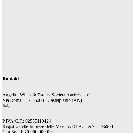
Kontakt
Angelini Wines & Estates Società Agricola a r.l.
Via Roma, 117 - 60031 Castelplanio (AN)
Italy
P.IVA/C.F.: 02555110424
Registro delle Imprese delle Marche, REA: AN - 196904
Cap.Soc. € 70.000.000,00