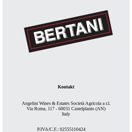
Kontakt
Angelini Wines & Estates Società Agricola a r.l.
Via Roma, 117 - 60031 Castelplanio (AN)
Italy
P.IVA/C.F.: 02555110424