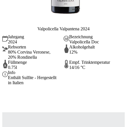
Valpolicella Valpantena 2024
Jahrgang
Bezeichnung
2024
Valpolicella Doc
Rebsorten
Alkoholgehalt
80% Corvina Veronese,
12%
20% Rondinella
Füllmenge
Empf. Trinktemperatur
0.75l
14/16 °C
Info
Enthält Sulfite - Hergestellt
in Italien