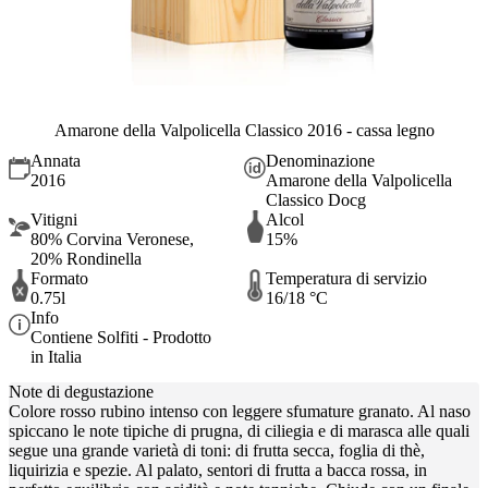
Amarone della Valpolicella Classico 2016 - cassa legno
Annata
Denominazione
2016
Amarone della Valpolicella
Classico Docg
Vitigni
Alcol
80% Corvina Veronese,
15%
20% Rondinella
Formato
Temperatura di servizio
0.75l
16/18 °C
Info
Contiene Solfiti - Prodotto
in Italia
Note di degustazione
Colore rosso rubino intenso con leggere sfumature granato. Al naso
spiccano le note tipiche di prugna, di ciliegia e di marasca alle quali
segue una grande varietà di toni: di frutta secca, foglia di thè,
liquirizia e spezie. Al palato, sentori di frutta a bacca rossa, in