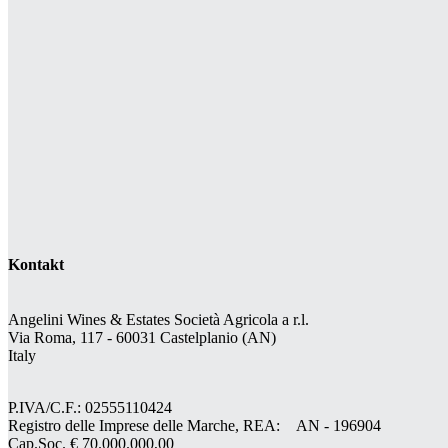
Kontakt
Angelini Wines & Estates Società Agricola a r.l.
Via Roma, 117 - 60031 Castelplanio (AN)
Italy
P.IVA/C.F.: 02555110424
Registro delle Imprese delle Marche, REA: AN - 196904
Cap.Soc. € 70.000.000,00