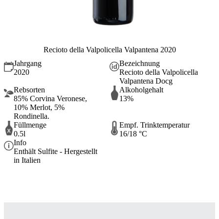
Recioto della Valpolicella Valpantena 2020
Jahrgang
Bezeichnung
2020
Recioto della Valpolicella
Valpantena Docg
Rebsorten
Alkoholgehalt
85% Corvina Veronese,
13%
10% Merlot, 5%
Rondinella.
Füllmenge
Empf. Trinktemperatur
0.5l
16/18 °C
Info
Enthält Sulfite - Hergestellt
in Italien