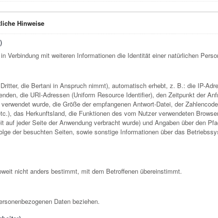
liche Hinweise
)
r in Verbindung mit weiteren Informationen die Identität einer natürlichen Per
e Dritter, die Bertani in Anspruch nimmt), automatisch erhebt, z. B.: die IP-
nden, die URI-Adressen (Uniform Resource Identifier), den Zeitpunkt der Anfr
verwendet wurde, die Größe der empfangenen Antwort-Datei, der Zahlencode,
 etc.), das Herkunftsland, die Funktionen des vom Nutzer verwendeten Browse
 Zeit auf jeder Seite der Anwendung verbracht wurde) und Angaben über den P
olge der besuchten Seiten, sowie sonstige Informationen über das Betriebssy
oweit nicht anders bestimmt, mit dem Betroffenen übereinstimmt.
e personenbezogenen Daten beziehen.