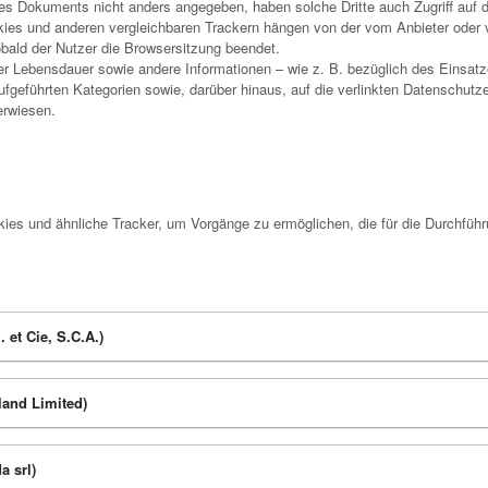
ieses Dokuments nicht anders angegeben, haben solche Dritte auch Zugriff auf d
kies und anderen vergleichbaren Trackern hängen von der vom Anbieter oder vo
obald der Nutzer die Browsersitzung beendet.
 Lebensdauer sowie andere Informationen – wie z. B. bezüglich des Einsatze
fgeführten Kategorien sowie, darüber hinaus, auf die verlinkten Datenschutze
erwiesen.
.
kies und ähnliche Tracker, um Vorgänge zu ermöglichen, die für die Durchfüh
. et Cie, S.C.A.)
land Limited)
a srl)