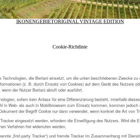
IKONEN
GEBIET
ORIGINAL VINTAGE EDITION
Cookie-Richtlinie
e Technologien, die Bertani einsetzt, um die unten beschriebenen Zwecke zu
Informationen (z. B. durch Einsatz von Cookies) auf dem Gerät des Nutzers od
wenn der Nutzer Bertani abruft oder ausführt.
ologien, sofern kein Anlass für eine Differenzierung besteht, innerhalb dieses
l in Web- als auch in Mobilbrowsern zum Einsatz kommen, kommen jedoch al
 Dokument der Begriff Cookie nur dann verwendet, wenn konkret die Art von Tr
acker eingesetzt werden, erfordern die Einwilligung des Nutzers. Wird die Einw
n Verfahren frei widerrufen werden.
nannte „first-party Tracker“) und fremde Tracker im Zusammenhang mit Dienst