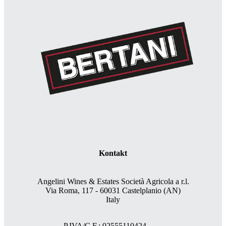
Kontakt
Angelini Wines & Estates Società Agricola a r.l.
Via Roma, 117 - 60031 Castelplanio (AN)
Italy
P.IVA/C.F.: 02555110424