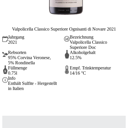
Valpolicella Classico Superiore Ognisanti di Novare 2021
Jahrgang
Bezeichnung
2021
Valpolicella Classico
Superiore Doc
Rebsorten
Alkoholgehalt
95% Corvina Veronese,
12.5%
5% Rondinella
Füllmenge
Empf. Trinktemperatur
0.75l
14/16 °C
Info
Enthält Sulfite - Hergestellt
in Italien