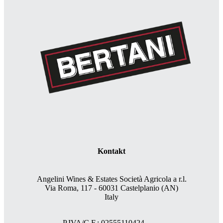
Kontakt
Angelini Wines & Estates Società Agricola a r.l.
Via Roma, 117 - 60031 Castelplanio (AN)
Italy
P.IVA/C.F.: 02555110424