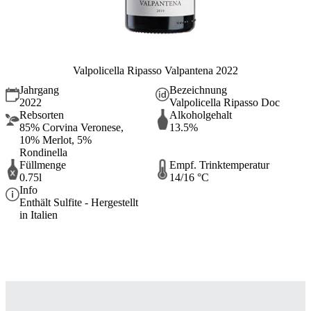
Valpolicella Ripasso Valpantena 2022
Jahrgang
Bezeichnung
2022
Valpolicella Ripasso Doc
Rebsorten
Alkoholgehalt
85% Corvina Veronese,
13.5%
10% Merlot, 5%
Rondinella
Füllmenge
Empf. Trinktemperatur
0.75l
14/16 °C
Info
Enthält Sulfite - Hergestellt
in Italien